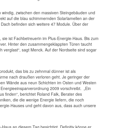
hen windig, zwischen den massiven Steingebäuden und
rekt auf die blau schimmernden Solarlamellen an der
 Dach befinden sich weitere 47 Module. Über der
, sie ist Fachbetreuerin im Plus-Energie-Haus. Bis zum
over. Hinter den zusammengeklappten Türen taucht
h verglast“, sagt Menck. Auf der Nordseite sind sogar
odukt, das bis zu zehnmal dünner ist als
ärme nach draußen verloren geht. Je geringer der
nen Wände aus neun Schichten im Osten und Westen
ie Energieeinsparverordnung 2009 vorschreibt. „Ein
us finden“, berichtet Roland Falk, Berater des
ken, die die wenige Energie liefern, die noch
-Energie-Hauses und geht davon aus, dass auch unsere
e-Haus an diesem Tag besichtigt. Definitiv könne er