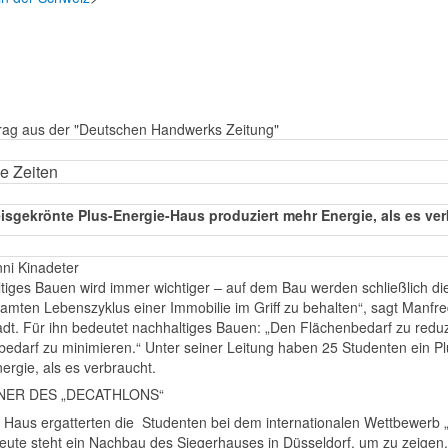
trag aus der "Deutschen Handwerks Zeitung"
e Zeiten
isgekrönte Plus-Energie-Haus produziert mehr Energie, als es ve
ni Kinadeter
tiges Bauen wird immer wichtiger – auf dem Bau werden schließlich di
amten Lebenszyklus einer Immobilie im Griff zu behalten“, sagt Manfr
dt. Für ihn bedeutet nachhaltiges Bauen: „Den Flächenbedarf zu red
bedarf zu minimieren.“ Unter seiner Leitung haben 25 Studenten ein P
ergie, als es verbraucht.
NER DES „DECATHLONS“
 Haus ergatterten die Studenten bei dem internationalen Wettbewerb „
eute steht ein Nachbau des Siegerhauses in Düsseldorf, um zu zeigen