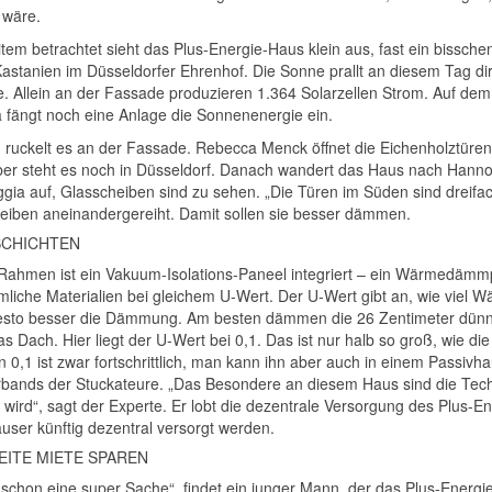
 wäre.
tem betrachtet sieht das Plus-Energie-Haus klein aus, fast ein bissc
astanien im Düsseldorfer Ehrenhof. Die Sonne prallt an diesem Tag di
. Allein an der Fassade produzieren 1.364 Solarzellen Strom. Auf dem
 fängt noch eine Anlage die Sonnenenergie ein.
ch ruckelt es an der Fassade. Rebecca Menck öffnet die Eichenholztüren
ber steht es noch in Düsseldorf. Danach wandert das Haus nach Hann
ggia auf, Glasscheiben sind zu sehen. „Die Türen im Süden sind dreifac
heiben aneinandergereiht. Damit sollen sie besser dämmen.
SCHICHTEN
Rahmen ist ein Vakuum-Isolations-Paneel integriert – ein Wärmedämmpr
liche Materialien bei gleichem U-Wert. Der U-Wert gibt an, wie viel W
esto besser die Dämmung. Am besten dämmen die 26 Zentimeter dün
as Dach. Hier liegt der U-Wert bei 0,1. Das ist nur halb so groß, wie d
 0,1 ist zwar fortschrittlich, man kann ihn aber auch in einem Passivha
bands der Stuckateure. „Das Besondere an diesem Haus sind die Techni
t wird“, sagt der Experte. Er lobt die dezentrale Versorgung des Plus
ser künftig dezentral versorgt werden.
EITE MIETE SPAREN
t schon eine super Sache“, findet ein junger Mann, der das Plus-Energi