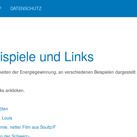
P
DATENSCHUTZ
ispiele und Links
keiten der Energiegewinnung, an verschiedenen Beispielen dargestellt.
nks anklicken.
öfen
. Louis
mie, netter Film aus Soultz/F
in der Schweiz
>