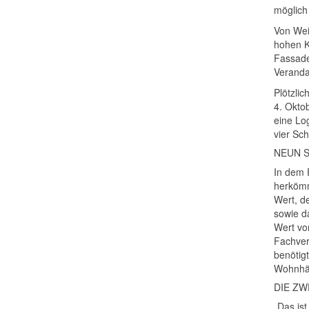
möglich
Von Wei
hohen K
Fassade
Veranda
Plötzli
4. Okto
eine Lo
vier Sc
NEUN 
In dem 
herkömm
Wert, d
sowie d
Wert von
Fachver
benötig
Wohnhäu
DIE ZW
„Das is