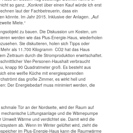
nicht so ganz. „Konkret über einen Kauf würde ich erst
echnen laut der Fachbetreuerin, dass ein
n könnte. Im Jahr 2015. Inklusive der Anlagen. „Auf
zweite Miete.“
ungsobjekt zu bauen. Die Diskussion um Kosten, um
ionieren werden wie das Plus-Energie-Haus, wiederholen
usehen. Sie diskutieren, holen sich Tipps oder
n: Mehr als 11.700 Kilogramm CO2 hat das Haus
sem Zeitraum durch die Stromproduktion erwirtschaftet.
schnittlicher Vier-Personen-Haushalt verbraucht
tbau, knapp 90 Quadratmeter groß. Es besteht aus
 sich eine weiße Küche mit energiesparenden
urchströmt das große Zimmer, es wirkt hell und
en: Der Energiebedarf muss minimiert werden, die
e schmale Tür an der Nordseite, wird der Raum auf
die mechanische Lüftungsanlage und die Wämepumpe
r Umwelt Wärme und verdichtet sie. Damit wird die
ystem ab. Wenn im Winter gelüftet wird, zieht die
rmespeicher im Plus-Energie-Haus kann die Raumwärme