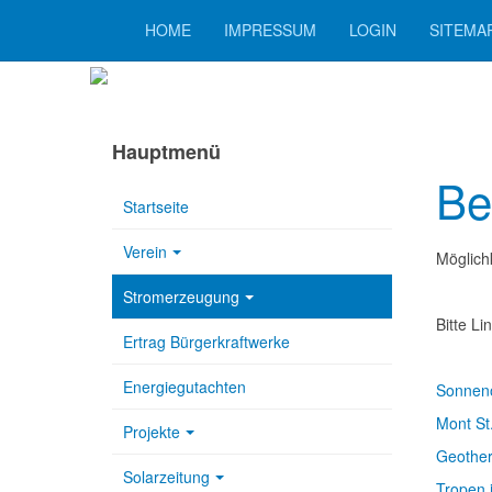
HOME
IMPRESSUM
LOGIN
SITEMA
Hauptmenü
Be
Startseite
Verein
Möglich
Stromerzeugung
Bitte Li
Ertrag Bürgerkraftwerke
Energiegutachten
Sonnen
Mont St
Projekte
Geother
Solarzeitung
Tropen 