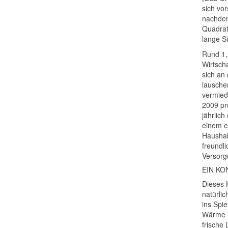
sich vor
nachden
Quadrat
lange S
Rund 1,
Wirtsch
sich an
lausche
vermied
2009 pr
jährlic
einem e
Haushalt
freundl
Versorg
EIN KO
Dieses 
natürli
ins Spi
Wärme n
frische