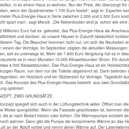
stellen, in so einem Haus zu wohnen. Nur der Preis, der überzeugt ihn 
ken, wenn der Quadratmeter 1.700 Euro kostet“, sagt er. Experten ber
meter Plus-Energie-Haus in Serie zwischen 2.000 und 2.500 Euro koste
icht spart man“, sagt Menck. „Die Nebenkosten sind ja schon wie eine 
2 Millionen Euro hat es gekostet, das Plus-Energie-Haus als Anschau
aftlichkeit und darüber, ob unsere Häuser in Zukunft tatsächlich funkt
 diesem Tag. Die Besucher kommen nicht nur, um sich die Neuheiten anz
n einem der Vorträge. Im September zeigten die aktuellen Messunge
en, seit es unterwegs ist. Mehr als 7.800 Euro Vergütung hat es in die
oduzierte es in neun Monaten 10.000 Kilowattstunden Strom. Ein durch
h etwa 4.000 Kilowattstunden. Das Plus-Energie-Haus ist ein Holzleich
inzigen Raum, von dem nur die Toilette abgetrennt ist. Darin befinden
sgeräten, ein Holztisch und ein Sitzbereich für Vorträge. Tageslicht d
ich. Das Konzept des Plus-Energie-Hauses besteht aus zwei Grundsätz
ung optimiert.
NZEPT, ZWEI GRUNDSÄTZE
Konzept spiegelt sich auch in der Lüftungstechnik wider. Öffnet man di
che Weise quergelüftet. Wenn die Fassade geschlossen ist, kommen 
el, die je nach Bedarf heizen oder kühlen. Die Wärmepumpe entzieht de
och wärmer. Dann gibt die Pumpe die komprimierte Wärme an das Heizs
 Luft an der Abluft vorbei und nimmt deren Wärme auf. Der Latentwä